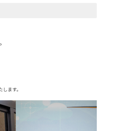
や
、
たします。