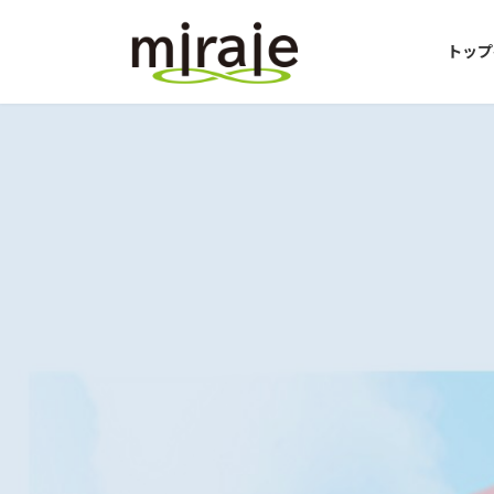
コ
ナ
ン
ビ
トップ
テ
ゲ
ン
ー
ツ
シ
へ
ョ
ス
ン
キ
に
ッ
移
プ
動