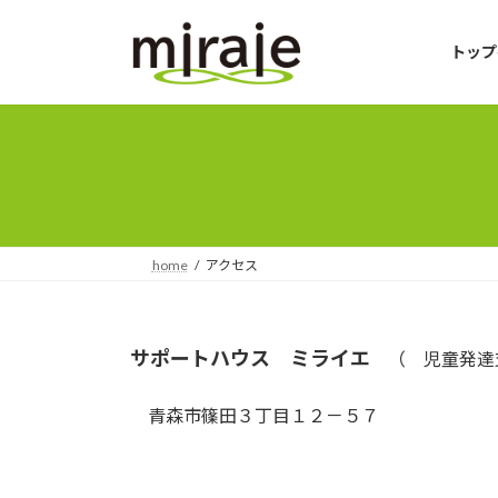
コ
ナ
ン
ビ
トップ
テ
ゲ
ン
ー
ツ
シ
へ
ョ
ス
ン
キ
に
ッ
移
プ
動
home
アクセス
サポートハウス ミライエ
（ 児童発達
青森市篠田３丁目１２－５７