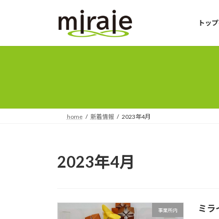
コ
ナ
ン
ビ
トップ
テ
ゲ
ン
ー
ツ
シ
へ
ョ
ス
ン
キ
に
ッ
移
プ
動
home
新着情報
2023年4月
2023年4月
ミラ
事業所内