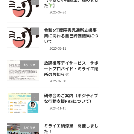
-
た
】
2025-07-26
令和6年度障害児通所支援事
-
業に関わる自己評価結果につ
いて
2025-03-11
放課後等デイサービス サポ
お知らせ
ートプロバイド・ミライエ閉
所のお知らせ
2025-02-03
研修会のご案内（ポジティブ
-
な行動支援PBSについて）
2024-11-15
ミライエ納涼祭 開催しまし
お知らせ
た！