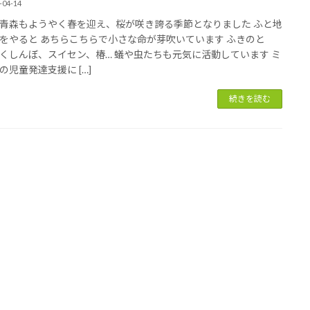
-04-14
青森もようやく春を迎え、桜が咲き誇る季節となりました ふと地
をやると あちらこちらで小さな命が芽吹いています ふきのと
くしんぼ、スイセン、椿… 蟻や虫たちも元気に活動しています ミ
の児童発達支援に […]
続きを読む