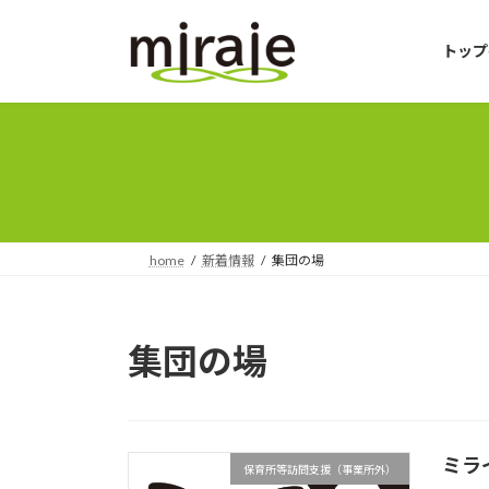
コ
ナ
ン
ビ
トップ
テ
ゲ
ン
ー
ツ
シ
へ
ョ
ス
ン
キ
に
ッ
移
プ
動
home
新着情報
集団の場
集団の場
ミラ
保育所等訪問支援（事業所外）