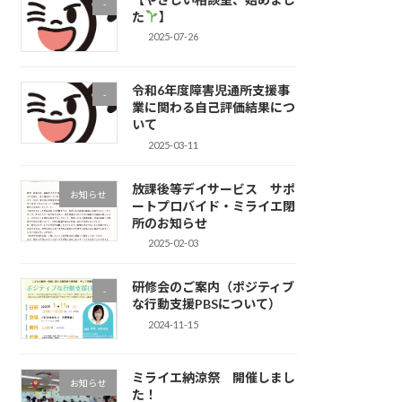
-
た
】
2025-07-26
令和6年度障害児通所支援事
-
業に関わる自己評価結果につ
いて
2025-03-11
放課後等デイサービス サポ
お知らせ
ートプロバイド・ミライエ閉
所のお知らせ
2025-02-03
研修会のご案内（ポジティブ
-
な行動支援PBSについて）
2024-11-15
ミライエ納涼祭 開催しまし
お知らせ
た！