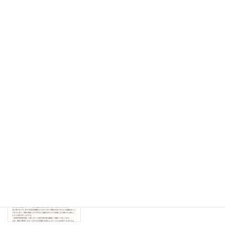
ついて 2026年1月10日(土)
2025-10-28
【やさしい相談室、始めました
】
-
2025-07-26
令和6年度障害児通所支援事業に関わる
-
自己評価結果について
2025-03-11
放課後等デイサービス サポートプロバ
お知らせ
イド・ミライエ閉所のお知らせ
2025-02-03